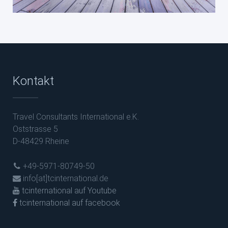
Kontakt
Travel Consultants International e.K.
Oststrasse 5
D-48429 Rheine
+49-5971-80749-50
info[at]tcinternational.de
tcinternational auf Youtube
tcinternational auf facebook