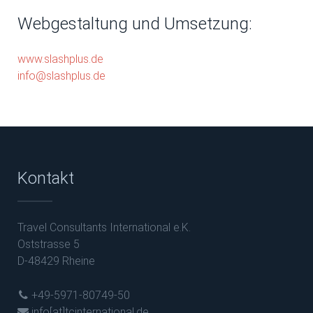
Webgestaltung und Umsetzung:
www.slashplus.de
info@slashplus.de
Kontakt
Travel Consultants International e.K.
Oststrasse 5
D-48429 Rheine
+49-5971-80749-50
info[at]tcinternational.de