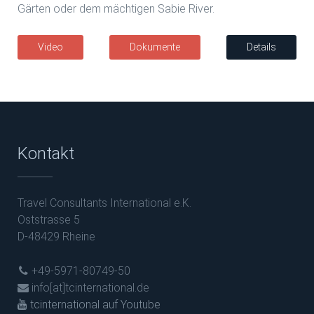
Gärten oder dem mächtigen Sabie River.
Video
Dokumente
Details
Kontakt
Travel Consultants International e.K.
Oststrasse 5
D-48429 Rheine
+49-5971-80749-50
info[at]tcinternational.de
tcinternational auf Youtube